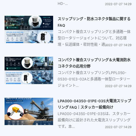
HD-...
2022-07-27 14:29
スリップリング・防水コネクタ製品に関する
FAQ
コンパクト複合スリップリングと多通路一体
型ロータリージョイントについて、対応環
境・伝送媒体・密封性能・適...
2022-07-27 14:29
コンパクト複合スリップリング＆大電流防水
コネクタの応用分野
コンパクト複合スリップリングLPPL050-
0530-01E3-02Aと多通路一体型ロータリー
ジョイント...
2022-07-27 14:29
LPA000-04350-01PE-03S大電流スリップ
リング FAQ｜スタッカー設備向け
LPA000-04350-01PE-03Sは、スタッカー
設備向けに設計された大電流スリップリング
です。本...
2022-07-27 14:29