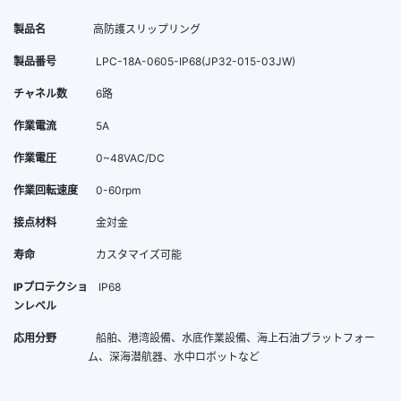
製品名
高防護スリップリング
製品番号
LPC-18A-0605-IP68(JP32-015-03JW)
チャネル数
6路
作業電流
5A
作業電圧
0~48VAC/DC
作業回転速度
0-60rpm
接点材料
金対金
寿命
カスタマイズ可能
IPプロテクショ
IP68
ンレベル
応用分野
船舶、港湾設備、水底作業設備、海上石油プラットフォー
ム、深海潜航器、水中ロボットなど