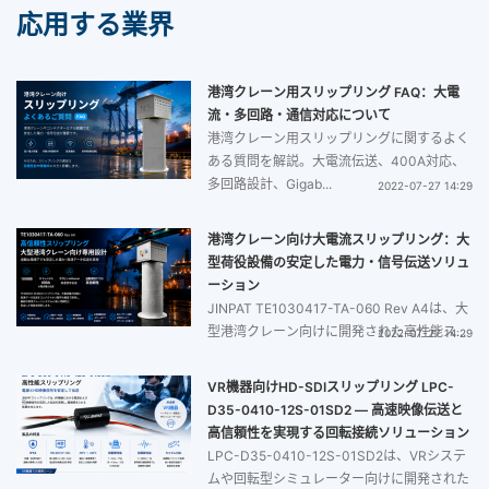
応用する業界
港湾クレーン用スリップリング FAQ：大電
流・多回路・通信対応について
港湾クレーン用スリップリングに関するよく
ある質問を解説。大電流伝送、400A対応、
多回路設計、Gigab...
2022-07-27 14:29
港湾クレーン向け大電流スリップリング：大
型荷役設備の安定した電力・信号伝送ソリュ
ーション
JINPAT TE1030417-TA-060 Rev A4は、大
型港湾クレーン向けに開発された高性能ス...
2022-07-27 14:29
VR機器向けHD-SDIスリップリング LPC-
D35-0410-12S-01SD2 ― 高速映像伝送と
高信頼性を実現する回転接続ソリューション
LPC-D35-0410-12S-01SD2は、VRシステ
ムや回転型シミュレーター向けに開発された